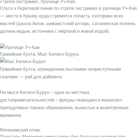
«Тропа экстрима», Урочище Уч-Кая.
Спуск к береговой линии по «тропе экстрима» в урочище Уч-Кая
— место в Крыму, куда стремятся попасть эзотерики всех
мастей (школа йогов, шиваистский алтарь, сатанинская поляна,
долина ведьм, источники с мёртвой и живой водой).
Гравийная бухта. Мыс Килисе-Бурун.
Гравийная бухта, огражденная высокими неприступными
скалами — рай для дайвинга.
На мысе Килисе-Бурун – одна из местных
достопримечательностей – фигуры «кающихся монахов»;
причудливые горные образования, вымытые и выветренные
временем.
Меганомский пляж.
Просторы Меганома немыслимы без большого количества