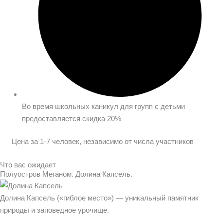
Во время школьных каникул для групп с детьми
предоставляется скидка 20%
Цена за 1-7 человек, независимо от числа участников
Что вас ожидает
Полуостров Меганом. Долина Капсель.
Долина Капсель («гиблое место») — уникальный памятник
природы и заповедное урочище.