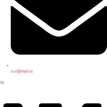
o.v.l@mail.ru
Vk