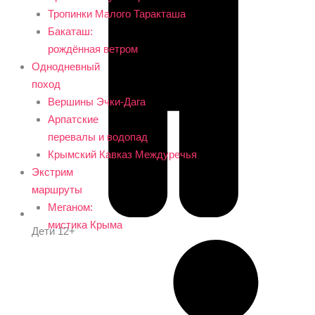
Тропинки Малого Таракташа
Бакаташ:
рождённая ветром
Однодневный
поход
Вершины Эчки-Дага
Арпатские
перевалы и водопад
Крымский Кавказ Междуречья
Экстрим
маршруты
Меганом:
мистика Крыма
Дети 12+