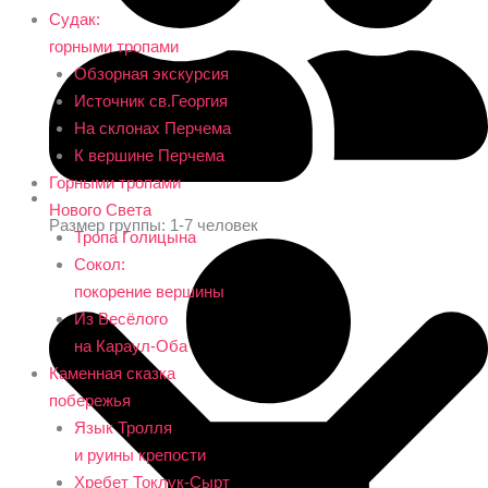
Судак:
горными тропами
Обзорная экскурсия
Источник св.Георгия
На склонах Перчема
К вершине Перчема
Горными тропами
Нового Света
Размер группы: 1-7 человек
Тропа Голицына
Сокол:
покорение вершины
Из Весёлого
на Караул-Оба
Каменная сказка
побережья
Язык Тролля
и руины крепости
Хребет Токлук-Сырт